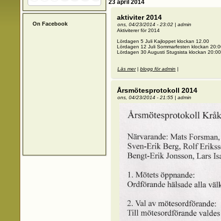
23 april 2014
aktiviter 2014
On Facebook
ons, 04/23/2014 - 23:02
|
admin
Aktiviterer för 2014
Lördagen 5 Juli Kajloppet klockan 12.00
Lördagen 12 Juli Sommarfesten klockan 20:0
Lördagen 30 Augusti Stugsista klockan 20:00
Läs mer
om aktiviter 2014
|
blogg för admin
|
Årsmötesprotokoll 2014
ons, 04/23/2014 - 21:55
|
admin