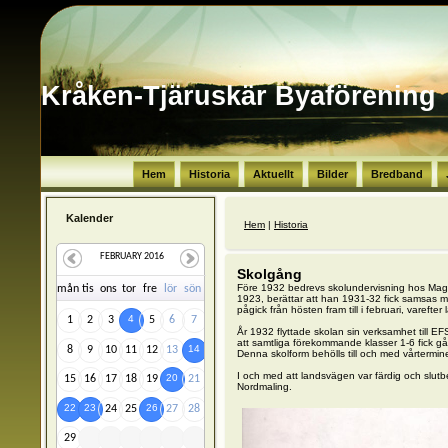
Kråken-Tjäruskär Byaförening
Hem
Historia
Aktuellt
Bilder
Bredband
Kalender
Du är här
Hem
|
Historia
FEBRUARY 2016
Skolgång
Före 1932 bedrevs skolundervisning hos Mag
må
n
ti
s
on
s
to
r
fr
e
lö
r
sö
n
1923, berättar att han 1931-32 fick samsas 
pågick från hösten fram till i februari, varefte
4
1
2
3
5
6
7
År 1932 flyttade skolan sin verksamhet till E
att samtliga förekommande klasser 1-6 fick gå
14
8
9
10
11
12
13
Denna skolform behölls till och med vårtermi
I och med att landsvägen var färdig och slutb
20
15
16
17
18
19
21
Nordmaling.
22
23
26
24
25
27
28
29