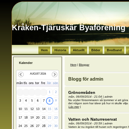
Kråken-Tjäruskär Byaförening
Hem
Historia
Aktuellt
Bilder
Bredband
Kalender
Du är här
Hem
|
Bloggar
AUGUST 2026
Blogg för admin
må
n
ti
s
on
s
to
r
fr
e
lö
r
sö
n
Grönområden
1
2
mån, 06/09/2014 - 21:04
|
admin
Nu under försommaren så kommer vi att göra io
3
4
5
6
7
9
8
det någon som har ideer på hur ni skulle vilja
Läs mer
om Grönområden
|
10
11
12
13
14
15
16
17
18
19
20
21
22
23
Vatten och Naturreservat
mån, 06/09/2014 - 20:59
|
admin
24
25
26
27
28
29
30
Vatten är nu ingrävt till huset och regeringen h