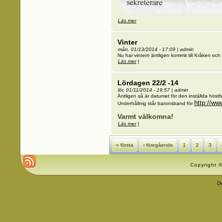
Läs mer
om Årsmötesprotokoll 2014
Vinter
mån, 01/13/2014 - 17:09
|
admin
Nu har vintern äntligen kommit till Kråken och 
Läs mer
om Vinter
|
Lördagen 22/2 -14
lör, 01/11/2014 - 19:57
|
admin
Äntligen så är datumet för den inställda höst
http://ww
Underhållnig står baronsband för
Varmt välkomna!
Läs mer
om Lördagen 22/2 -14
|
Sidor
« första
‹ föregående
1
2
3
Copyright ©
D