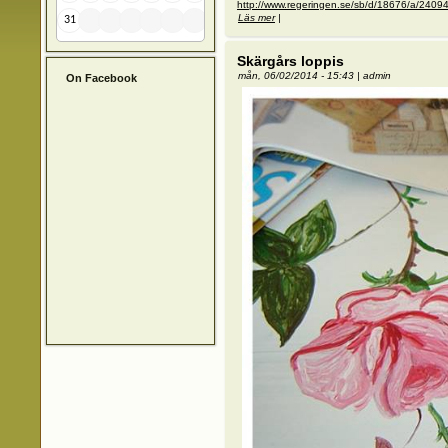
http://www.regeringen.se/sb/d/18676/a/2409
Läs mer
om Vatten och Naturreservat
|
31
Skärgårs loppis
mån, 06/02/2014 - 15:43
|
admin
On Facebook