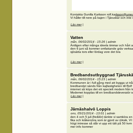
Kontakta Gunilla Karlsson rolf.ka
rlsson@ume
Vi håller till nere på kajen i Tjäruskär och int
Läs mer
om Skärgårs loppis
|
Vatten
mån, 06/02/2014 - 15:26
|
admin
Äntligen efter många ideela timmar och hårt ar
den 6 juni så kommer omfattande gräv verksa
sjösätta tors eller lördag vore det bra
Läs mer
om Vatten
|
Bredbandsutbyggnad Tjäruskä
mån, 06/02/2014 - 15:23
|
admin
Kommunen är i full gång med att bygga ut tråd
bredbandet sänds från kajfastigheten till Rolf
internet så köps det ett specielt modem från 
Modemet kopplas till en bredbandsleveratör so
Läs mer
om Bredbandsutbyggnad Tjäruskär
|
Järnäshalvö Loppis
ons, 05/21/2014 - 13:01
|
admin
den 4 och 5 juli (fre&lör) tänkte vi samköra en
fika och kråkenröra som är gjord av röksik, VI hy
högt intresse så slår vi upp ett tält på 50 kvm
mer info kommer