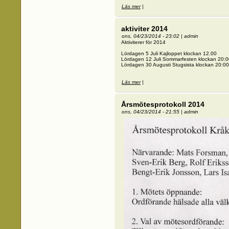
Läs mer
om Järnäshalvö Loppis
|
aktiviter 2014
ons, 04/23/2014 - 23:02
|
admin
Aktiviterer för 2014
Lördagen 5 Juli Kajloppet klockan 12.00
Lördagen 12 Juli Sommarfesten klockan 20:0
Lördagen 30 Augusti Stugsista klockan 20:00
Läs mer
om aktiviter 2014
|
Årsmötesprotokoll 2014
ons, 04/23/2014 - 21:55
|
admin