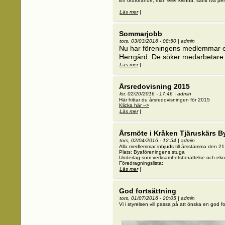
En ordförande, man eller kvinna, samt två pers
Läs mer
om Lediga platser
|
Sommarjobb
tors, 03/03/2016 - 08:50
|
admin
Nu har föreningens medlemmar e
Herrgård. De söker medarbetare
Läs mer
om Sommarjobb
|
Årsredovisning 2015
lör, 02/20/2016 - 17:46
|
admin
Här hittar du årsredovisningen för 2015
Klicka här -->
Läs mer
om Årsredovisning 2015
|
Årsmöte i Kråken Tjäruskärs B
tors, 02/04/2016 - 12:54
|
admin
Alla medlemmar inbjuds till årsstämma den 21
Plats: Byaföreningens stuga
Underlag som verksamhetsberättelse och eko
Föredragningslista:
Läs mer
om Årsmöte i Kråken Tjäruskärs Bya
|
God fortsättning
tors, 01/07/2016 - 20:05
|
admin
Vi i styrelsen vill passa på att önska en god f