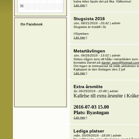
halva tiden bjuds det på fika. Välkomna!
Läs mer
om Grannsamverkan tillfälle nr. 3
|
31
Stugsista 2016
sön, 08/21/2016 - 20:42
|
admin
On Facebook
Stugsista är inställt i år.
//Styrelsen
Läs mer
om Stugsista 2016
|
Metartävlingen
sön, 06/26/2016 - 13:02
|
admin
Sökes någon som vill hålla i metartävlen som 
kontakta Daniel på
daniel_sson@hotmail.com
Om ingen är intresserad så ställs aktiviteten i
Kajloppet är den lördagen den 2 juli
Läs mer
om Metartävlingen
|
Extra årsmöte
lör, 06/25/2016 - 10:48
|
admin
Kallelse till extra årsmöte i Krå
2016-07-03 15.00
Plats: Byastugan
Läs mer
om Extra årsmöte
|
Lediga platser
mån, 05/09/2016 - 18:04
|
admin