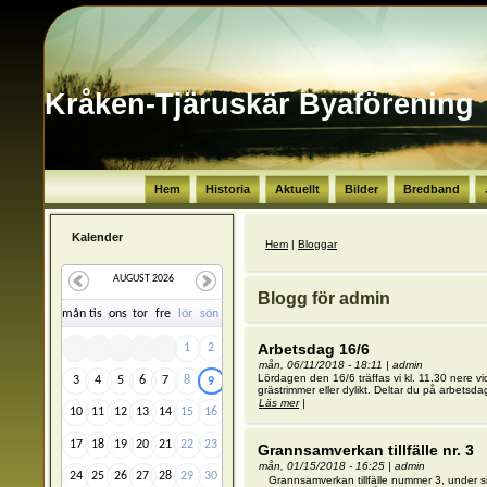
Kråken-Tjäruskär Byaförening
Hem
Historia
Aktuellt
Bilder
Bredband
Kalender
Du är här
Hem
|
Bloggar
AUGUST 2026
Blogg för admin
må
n
ti
s
on
s
to
r
fr
e
lö
r
sö
n
Arbetsdag 16/6
1
2
mån, 06/11/2018 - 18:11
|
admin
Lördagen den 16/6 träffas vi kl. 11.30 nere 
3
4
5
6
7
8
9
grästrimmer eller dylikt. Deltar du på arbets
Läs mer
om Arbetsdag 16/6
|
10
11
12
13
14
15
16
17
18
19
20
21
22
23
Grannsamverkan tillfälle nr. 3
mån, 01/15/2018 - 16:25
|
admin
24
25
26
27
28
29
30
Grannsamverkan tillfälle nummer 3, under sis