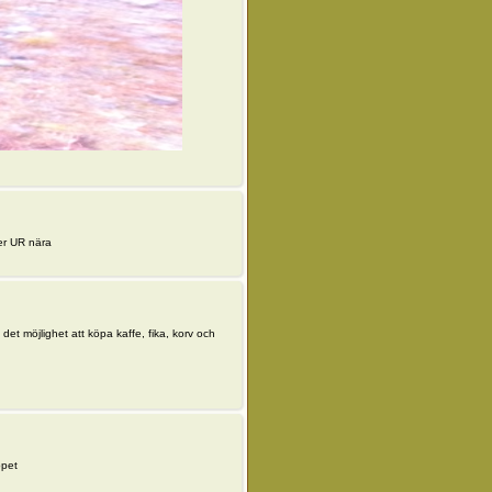
er UR nära
 det möjlighet att köpa kaffe, fika, korv och
ppet