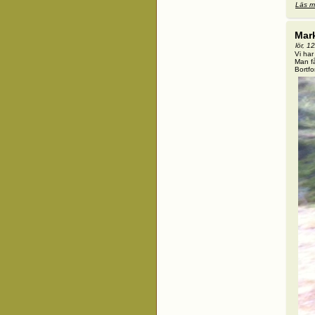
Läs m
Mar
lör, 1
Vi har
Man få
Bortfo