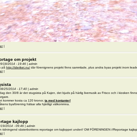
er
om Marknadsstånd bortskänkes (SÅLD)
|
ortage om projekt
 09/18/2014 - 19:46
|
admin
in på
http://ideriket.nu/
där förenignens projekt finns sammlade, plus andra byas projekt inom lead
er
om Reportage om projekt
|
sista
08/25/2014 - 17:40
|
admin
dag den 30/8 är det stugsista på Kajen, det bjuds på härlig livemusik
av Frisco och i kiosken finns
rgare.
det kommer kosta ca 120 kronor,
ta med kontanter!
råkens byaförening hälsar alla hjärtligt välkommna.
er
om Stugsista
|
rtage kajlopp
7/19/2014 - 09:46
|
admin
 in tidningend västerbotttens reportage om kajloppet under// OM FÖRENINGEN //Reportage kajlo
er
om reportage kajlopp
|