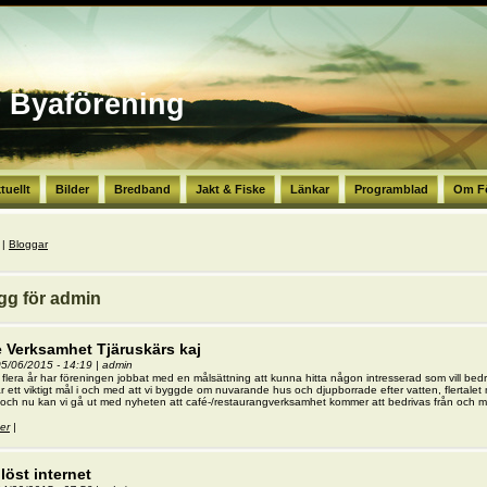
r Byaförening
tuellt
Bilder
Bredband
Jakt & Fiske
Länkar
Programblad
Om F
r här
|
Bloggar
gg för admin
 Verksamhet Tjäruskärs kaj
05/06/2015 - 14:19
|
admin
flera år har föreningen jobbat med en målsättning att kunna hitta någon intresserad som vill bed
r ett viktigt mål i och med att vi byggde om nuvarande hus och djupborrade efter vatten, flertalet
och nu kan vi gå ut med nyheten att café-/restaurangverksamhet kommer att bedrivas från och m
er
om Cafe Verksamhet Tjäruskärs kaj
|
löst internet