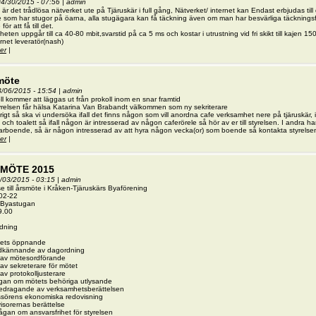
 04/30/2015 - 07:56
|
admin
å är det trådlösa nätverket ute på Tjäruskär i full gång, Nätverket/ internet kan Endast erbjudas till 
 som har stugor på öarna, alla stugägara kan få täckning även om man har besvärliga täckningsfö
för att få till det.
heten uppgår till ca 40-80 mbit,svarstid på ca 5 ms och kostar i utrustning vid fri skikt till kajen 1
ternet leveratör(nash)
er
om Trådlöst internet
|
möte
03/06/2015 - 15:54
|
admin
ll kommer att läggas ut från prokoll inom en snar framtid
tyrelsen får hälsa Katarina Van Brabandt välkommen som ny sekriterare
rigt så ska vi undersöka ifall det finns någon som vill anordna cafe verksamhet nere på tjäruskä
 och toalett så ifall någon är intresserad av någon caferörele så hör av er till styrelsen. I andra han
rboende, så är någon intresserad av att hyra någon vecka(or) som boende så kontakta styrelse
er
om Årsmöte
|
MÖTE 2015
2/03/2015 - 03:15
|
admin
se till årsmöte i Kråken-Tjäruskärs Byaförening
02-22
: Byastugan
9.00
dning
tets öppnande
dkännande av dagordning
l av mötesordförande
 av sekreterare för mötet
 av protokolljusterare
ågan om mötets behöriga utlysande
redragande av verksamhetsberättelsen
ssörens ekonomiska redovisning
isorernas berättelse
ågan om ansvarsfrihet för styrelsen