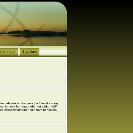
öreningen
Styrelsen
riva caféverksamhet nere på Tjäruskärs kaj.
 medlemmar har frågat efter en sådan träff
ed midsommarhelgen och fram till hösten,