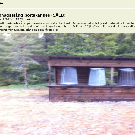
er
om ÅRSMÖTE 2015
|
knadsstånd bortskänkes (SÅLD)
2/13/2014 - 12:51
|
admin
 ett marknadsstånd på Skarsta som vi skänker bort. Det är skruvat och tryckat material och det har
r det genom att kontakta någon i styrelsen och det är först på "tjing" som får det dock har medlem
rsling från Skarsta står den som får det för.