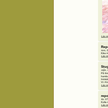
Läs m
Rep
tors,
Kika 
Läs m
Stug
mån, 
På lör
hambu
Inträ
Vi i K
Läs m
repo
lör, 0
Kolla
Läs m