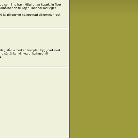
de som inte har möjlighet att koppla in fiber,
rhållanden till kajen, innebär mer eget
500 kr, tillkommer nätkostnad till kommun och
r, idag står vi med en komplett byggnad med
d så tänker vi hyra ut kajhuset till
n