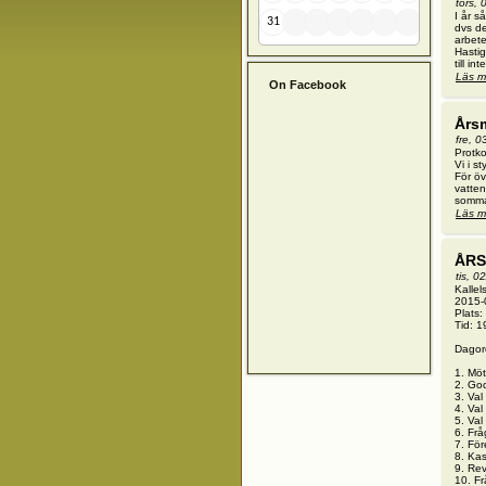
tors,
I år s
31
dvs de
arbete 
Hastig
till in
Läs m
On Facebook
Års
fre, 
Protko
Vi i s
För öv
vatten
somma
Läs m
ÅRS
tis, 0
Kallel
2015-
Plats
Tid: 1
Dagor
1. Mö
2. Go
3. Va
4. Val
5. Val
6. Fr
7. Fö
8. Ka
9. Rev
10. Fr