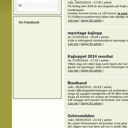
mån, 08/25/2014 - 17:40
|
admin
31
På lördag den 30/8 är det stugsista på Kajen,
hamburgare.
Inträdet kommer kosta ca 120 kronor,
ta med 
Vi i Kråkens byaförening hälsar alla hjärtligt
Läs mer
om Stugsista
|
blogg för admin
|
On Facebook
reportage kajlopp
lör, 07/19/2014 - 09:46
|
admin
Kolla in tidningend västerbotttens reportag
Läs mer
om reportage kajlopp
|
blogg för admin
|
Kajloppet 2014 resultat
lör, 07/05/2014 - 17:33
|
admin
Vilken dag och vilket lopp samt loppis det ha
gjorde ett reportage, kolla under föreningen f
Läs mer
om Kajloppet 2014 resultat
|
blogg för admin
|
Bredband
mån, 06/30/2014 - 20:45
|
admin
Under Måndagseftermiddagen så testkördes tr
stuga så uppgick hastigheten till 30 Mbit ned
stuga så kommer en reaper att installeras och 
fullt utbyggt med kunder så kommer inte hasti
Läs mer
om Bredband
|
blogg för admin
|
Grönområden
mån, 06/09/2014 - 21:04
|
admin
Nu under försommaren så kommer vi att göra io
det någon som har ideer på hur ni skulle vilja