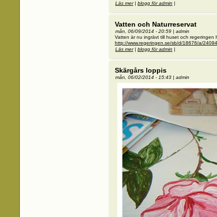
Läs mer
om Grönområden
|
blogg för admin
|
Vatten och Naturreservat
mån, 06/09/2014 - 20:59
|
admin
Vatten är nu ingrävt till huset och regeringen h
http://www.regeringen.se/sb/d/18676/a/2409
Läs mer
om Vatten och Naturreservat
|
blogg för admin
|
Skärgårs loppis
mån, 06/02/2014 - 15:43
|
admin