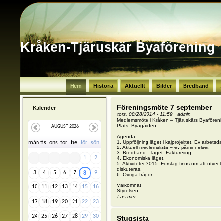
Kråken-Tjäruskär Byaförening
Hem
Historia
Aktuellt
Bilder
Bredband
Föreningsmöte 7 september
Kalender
tors, 08/28/2014 - 11:59
|
admin
Medlemsmöte i Kråken – Tjäruskärs Byafören
Plats: Byagården
AUGUST 2026
Agenda
1. Uppföljning läget i kajprojektet. Ev arbetsd
må
n
ti
s
on
s
to
r
fr
e
lö
r
sö
n
2. Aktuell medlemslista – ev påminnelser.
3. Bredband – läget. Fakturering
1
2
4. Ekonomiska läget.
5. Aktiviteter 2015: Förslag finns om att utv
diskuteras.
3
4
5
6
7
9
8
6. Övriga frågor
Välkomna!
10
11
12
13
14
15
16
Styrelsen
Läs mer
om Föreningsmöte 7 september
|
17
18
19
20
21
22
23
24
25
26
27
28
29
30
Stugsista