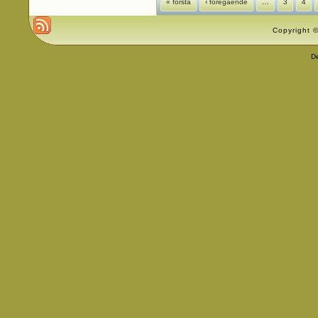
« första
‹ föregående
…
3
4
Copyright ©
D