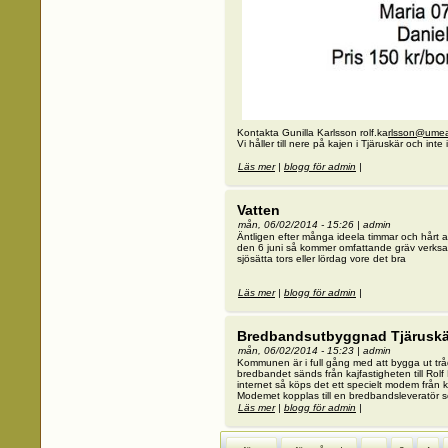
Kontakta Gunilla Karlsson rolf.ka
rlsson@ume
Vi håller till nere på kajen i Tjäruskär och int
Läs mer
om Skärgårs loppis
|
blogg för admin
|
Vatten
mån, 06/02/2014 - 15:26
|
admin
Äntligen efter många ideela timmar och hårt ar
den 6 juni så kommer omfattande gräv verksa
sjösätta tors eller lördag vore det bra
Läs mer
om Vatten
|
blogg för admin
|
Bredbandsutbyggnad Tjäruskä
mån, 06/02/2014 - 15:23
|
admin
Kommunen är i full gång med att bygga ut tråd
bredbandet sänds från kajfastigheten till Rolf
internet så köps det ett specielt modem från 
Modemet kopplas till en bredbandsleveratör so
Läs mer
om Bredbandsutbyggnad Tjäruskär
|
blogg för admin
|
Sidor