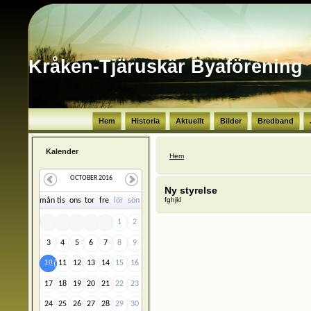
Kråken-Tjäruskär Byaförening
Hem
Historia
Aktuellt
Bilder
Bredband
Kalender
Du är här
Hem
OCTOBER 2016
Ny styrelse
fghjkl
må
n
ti
s
on
s
to
r
fr
e
lö
r
sö
n
1
2
3
4
5
6
7
8
9
10
11
12
13
14
15
16
17
18
19
20
21
22
23
24
25
26
27
28
29
30