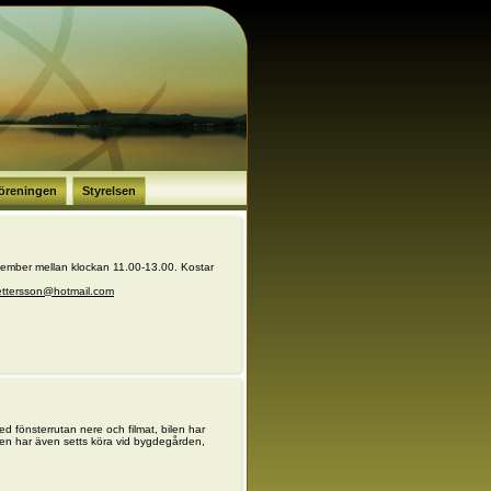
öreningen
Styrelsen
cember mellan klockan 11.00-13.00. Kostar
ettersson@hotmail.com
 fönsterrutan nere och filmat, bilen har
len har även setts köra vid bygdegården,