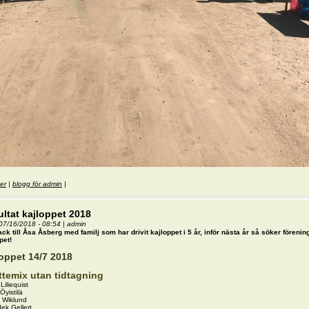
er
om Kajloppet 2018
|
blogg för admin
|
ltat kajloppet 2018
07/16/2018 - 08:54
|
admin
ack till Åsa Åsberg med familj som har drivit kajloppet i 5 år, inför nästa år så söker förenin
pet!
oppet 14/7 2018
temix utan tidtagning
Liliequist
Öyistilä
n Wiklund
ek Gellert