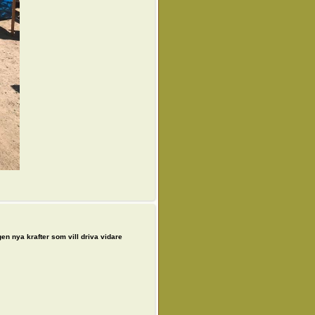
gen nya krafter som vill driva vidare