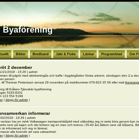
r Byaförening
tuellt
Bilder
Bredband
Jakt & Fiske
Länkar
Programblad
Om F
gröt 2 december
11/21/2018 - 15:26
|
admin
mmen till julgröt med skinksmörgås och kaffe i bygdegården första advent, söndagen den 2:a de
per person.
. till Therese Pettersson senast 29 november på mobilnummer 076-823 35 56 eller mail
theresep
ing till Kråken-Tjäruskär byaförening
kgiro 5333-8331
sh 123 554 5199
er
om Julgröt 2 december
|
blogg för admin
|
nnsamverkan informerar
0/02/2018 - 19:39
|
admin
veckan har en mörk Volkswagen tramsport/skåpbil med utländska reg nr setts köra genom byn med
etts nere på kajen och där befann sig en man och kvinna i 35-40 års åldern nere vid båtarna. Bi
n är informerad och reg nr lämnat.
pmanar alla boende att vara vaksamma!
er
om Grannsamverkan informerar
|
blogg för admin
|