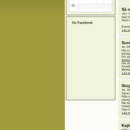
31
Så r
sön, 
Vad ro
Stort 
On Facebook
Eventu
Läs m
Sur
lör, 0
Hej oc
bankgi
För at
there
Har du
Anmäl
Medta
Läs m
Stug
fre, 
Varmt 
Från k
värmeb
När kl
Inträd
Inga k
Läs m
Kaj
mån, 