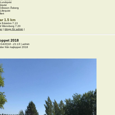
 Lundqvist
ndqvist
 Eriksson Åsberg
Liliequist
llert
ar 1.5 km
ck Edström 7.13
vid Wennberg 7.20
er
om Resultat kajloppet 2018
|
blogg för admin
|
loppet 2018
7/14/2018 - 21:13
|
admin
ilder från kajloppet 2018