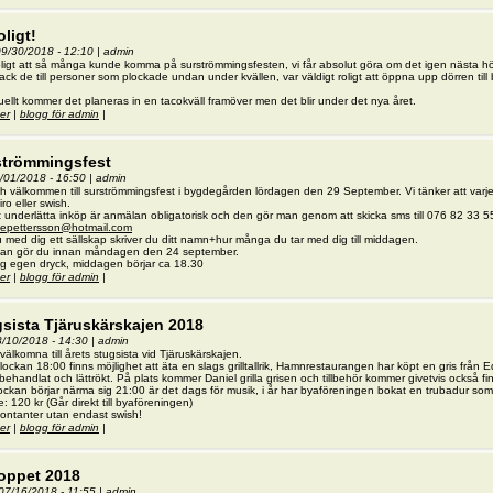
oligt!
09/30/2018 - 12:10
|
admin
ligt att så många kunde komma på surströmmingsfesten, vi får absolut göra om det igen nästa h
tack de till personer som plockade undan under kvällen, var väldigt roligt att öppna upp dörren ti
ellt kommer det planeras in en tacokväll framöver men det blir under det nya året.
er
om Så roligt!
|
blogg för admin
|
strömmingsfest
9/01/2018 - 16:50
|
admin
h välkommen till surströmmingsfest i bygdegården lördagen den 29 September. Vi tänker att varje p
ro eller swish.
t underlätta inköp är anmälan obligatorisk och den gör man genom att skicka sms till 076 82 33 556 e
sepettersson@hotmail.com
 med dig ett sällskap skriver du ditt namn+hur många du tar med dig till middagen.
an gör du innan måndagen den 24 september.
g egen dryck, middagen börjar ca 18.30
er
om Surströmmingsfest
|
blogg för admin
|
sista Tjäruskärskajen 2018
08/10/2018 - 14:30
|
admin
välkomna till årets stugsista vid Tjäruskärskajen.
lockan 18:00 finns möjlighet att äta en slags grilltallrik, Hamnrestaurangen har köpt en gris från
ehandlat och lättrökt. På plats kommer Daniel grilla grisen och tillbehör kommer givetvis också fi
ockan börjar närma sig 21:00 är det dags för musik, i år har byaföreningen bokat en trubadur so
e: 120 kr (Går direkt till byaföreningen)
ontanter utan endast swish!
er
om Stugsista Tjäruskärskajen 2018
|
blogg för admin
|
loppet 2018
07/16/2018 - 11:55
|
admin