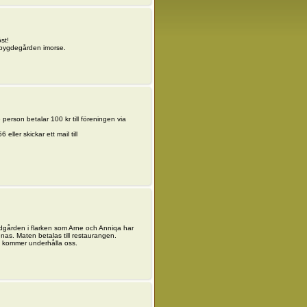
öst!
ll bygdegården imorse.
erson betalar 100 kr till föreningen via
ller skickar ett mail till
 Edgården i flarken som Arne och Anniqa har
nnas. Maten betalas till restaurangen.
m kommer underhålla oss.