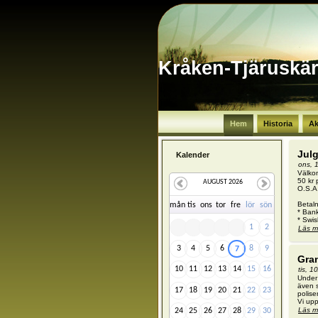
Kråken-Tjäruskä
Hem
Historia
Ak
Jul
Kalender
ons, 
Välko
50 kr 
AUGUST 2026
O.S.A
Betaln
må
n
ti
s
on
s
to
r
fr
e
lö
r
sö
n
* Ban
* Swi
1
2
Läs m
3
4
5
6
8
9
7
Gra
10
11
12
13
14
15
16
tis, 1
Under 
även s
17
18
19
20
21
22
23
polise
Vi up
Läs m
24
25
26
27
28
29
30