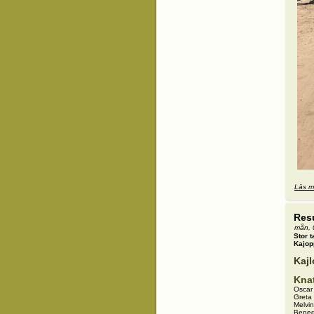
Läs m
Resu
mån, 
Stor t
Kajop
Kajl
Knat
Oscar 
Greta 
Melvi
Bened