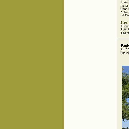
Astrid
Iris L
Elton
Astrid 
Lili Ge
Herr
1. Ja
2. Ar
Läs m
Kaj
lör, 0
Lite b