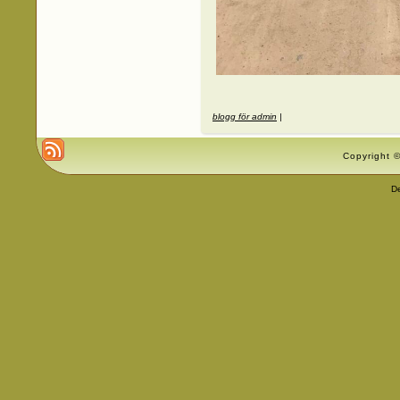
blogg för admin
|
Copyright ©
D