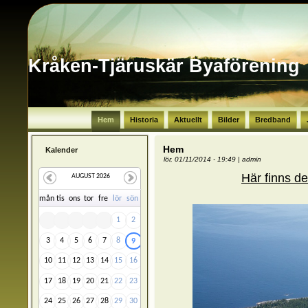
Kråken-Tjäruskär Byaförening
Hem
Historia
Aktuellt
Bilder
Bredband
Hem
Kalender
lör, 01/11/2014 - 19:49
|
admin
Här finns de
AUGUST 2026
må
n
ti
s
on
s
to
r
fr
e
lö
r
sö
n
1
2
3
4
5
6
7
8
9
10
11
12
13
14
15
16
17
18
19
20
21
22
23
24
25
26
27
28
29
30