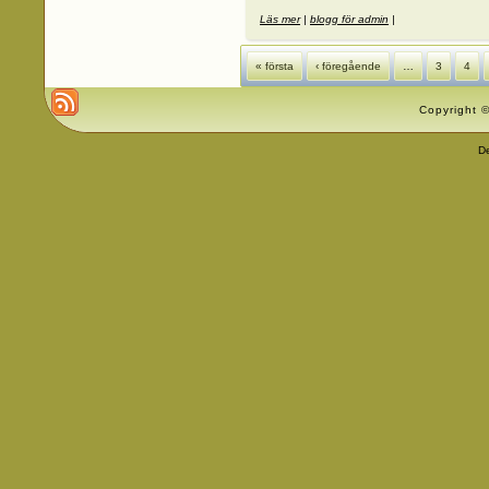
Läs mer
om Hem
|
blogg för admin
|
Sidor
« första
‹ föregående
…
3
4
Copyright ©
D