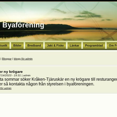
r Byaförening
tuellt
Bilder
Bredband
Jakt & Fiske
Länkar
Programblad
Om F
r här
|
Bloggar
|
blogg för admin
r ny krögare
07/14/2023 - 19:31
|
admin
a sommar söker Kråken-Tjäruskär en ny krögare till resturangen
r så kontakta någon från styrelsen i byaföreningen.
 för admin